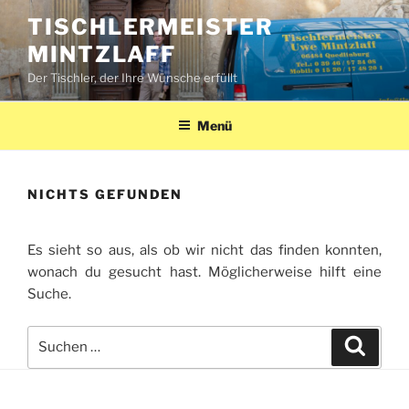
Zum
TISCHLERMEISTER
Inhalt
MINTZLAFF
springen
Der Tischler, der Ihre Wünsche erfüllt
Menü
NICHTS GEFUNDEN
Es sieht so aus, als ob wir nicht das finden konnten,
wonach du gesucht hast. Möglicherweise hilft eine
Suche.
Suche
Suche
nach: